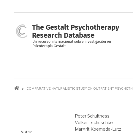
Pasar
al
contenido
principal
The Gestalt Psychotherapy
Research Database
Un recurso internacional sobre investigación en
Psicoterapia Gestalt
Ruta
COMPARATIVE NATURALISTIC STUDY ON OUTPATIENT PSYCHOTH
de
navegación
Peter Schulthess
Volker Tschuschke
Margrit Koemeda-Lutz
Autor