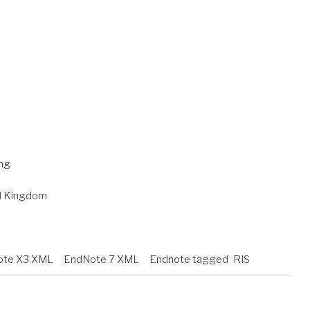
ing
ed Kingdom
te X3 XML
EndNote 7 XML
Endnote tagged
RIS